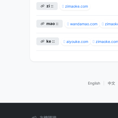
zi ::
zimaoke.com
mao ::
wandamao.com
zimaok
ke ::
aiyouke.com
zimaoke.co
English
|
中文