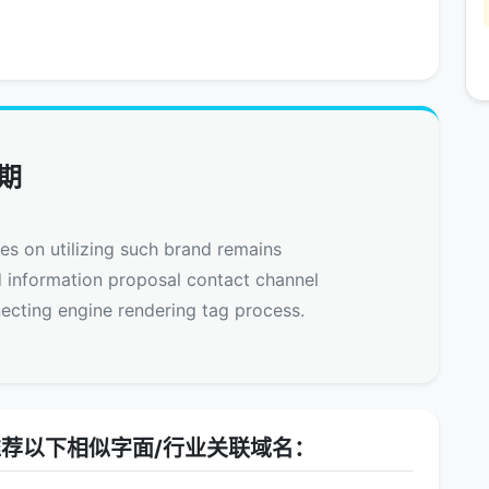
期
nes on utilizing such brand remains
d information proposal contact channel
ecting engine rendering tag process.
荐以下相似字面/行业关联域名：