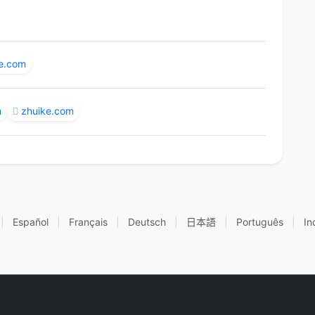
e.com
m
zhuike.com
|
Español
|
Français
|
Deutsch
|
日本語
|
Português
|
In