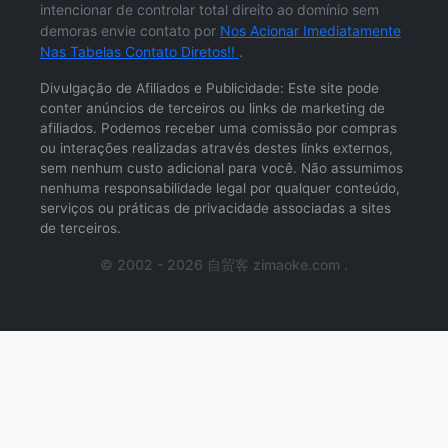
intencionar de controlar total direito ao domínio sem
demoras envie contato por
Nos Acionar Imediatamente
Nas Tabelas Contato Diretos!!
.
Divulgação de Afiliados e Publicidade: Este site pode
conter anúncios de terceiros ou links de marketing de
afiliados. Podemos receber uma comissão por compras
ou interações realizadas através destes links externos,
sem nenhum custo adicional para você. Não assumimos
nenhuma responsabilidade legal por qualquer conteúdo,
serviços ou práticas de privacidade associadas a sites
de terceiros.
© 2002 - 2026 自贸客 zimaoke.com .