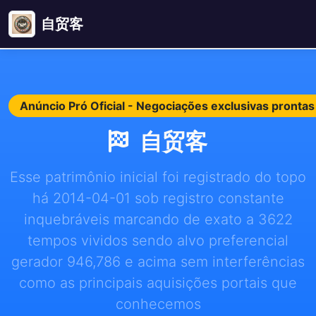
自贸客
Anúncio Pró Oficial - Negociações exclusivas pront
自贸客
Esse patrimônio inicial foi registrado do topo
há 2014-04-01 sob registro constante
inquebráveis marcando de exato a 3622
tempos vividos sendo alvo preferencial
gerador 946,786 e acima sem interferências
como as principais aquisições portais que
conhecemos