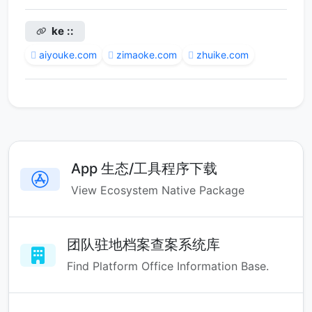
ke ::
aiyouke.com
zimaoke.com
zhuike.com
App 生态/工具程序下载
View Ecosystem Native Package
团队驻地档案查案系统库
Find Platform Office Information Base.