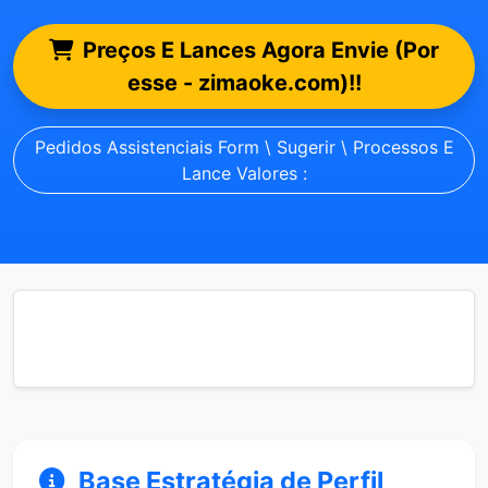
Preços E Lances Agora Envie (Por
esse - zimaoke.com)!!
Pedidos Assistenciais Form \ Sugerir \ Processos E
Lance Valores :
Base Estratégia de Perfil