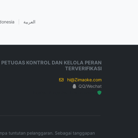
donesia
|
العربية
 PETUGAS KONTROL DAN KELOLA PERAN
TERVERIFIKASI
hi@Zimaoke.com
QQ/Wechat
Hosted Protected Environment
 tanpa tuntutan pelanggaran. Sebagai tanggapan