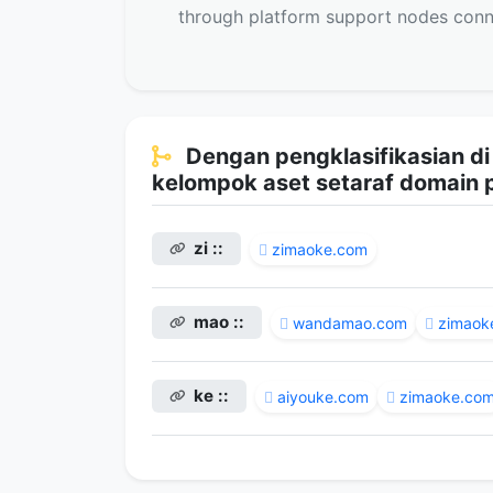
through platform support nodes conn
Dengan pengklasifikasian d
kelompok aset setaraf domain pil
zi ::
zimaoke.com
mao ::
wandamao.com
zimaok
ke ::
aiyouke.com
zimaoke.co