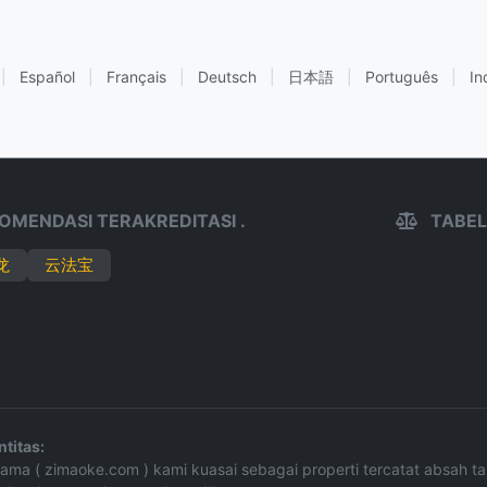
|
Español
|
Français
|
Deutsch
|
日本語
|
Português
|
In
OMENDASI TERAKREDITASI .
TABEL
龙
云法宝
titas:
e Nama ( zimaoke.com ) kami kuasai sebagai properti tercatat absah