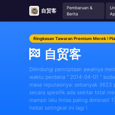
Pembaruan &
Un
自贸客
Berita
Ap
Ringkasan Tawaran Premium Merek ! Pla
自贸客
Dilindungi penciptaan awalnya melal
waktu perdana “ 2014-04-01 “ suda
masa reputasinya: sebanyak 3623 p
secara spesifik ada sekitar total m
mampir lalu lintas paling diminati!
hebat setingkat ini lagi !.