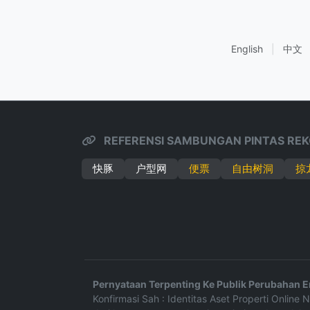
English
|
中文
REFERENSI SAMBUNGAN PINTAS REK
快豚
户型网
便票
自由树洞
掠
Pernyataan Terpenting Ke Publik Perubahan En
Konfirmasi Sah : Identitas Aset Properti Onlin