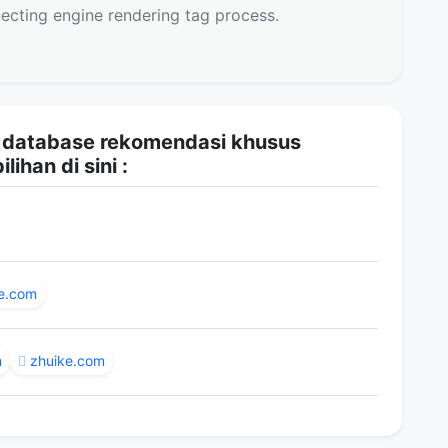
ecting engine rendering tag process.
i database rekomendasi khusus
ihan di sini :
e.com
m
zhuike.com