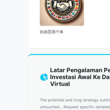
自由贸易个体
Latar Pengalaman 
Investasi Awal Ke D
Virtual
The potential and long strategy outli
untouched... Request specific detaile