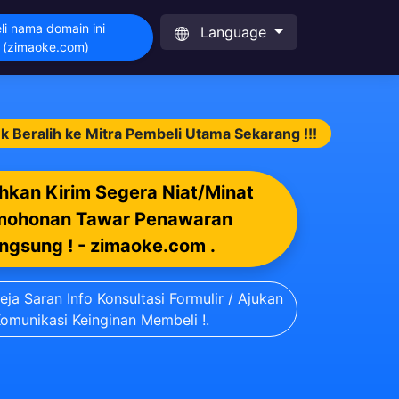
li nama domain ini
Language
(zimaoke.com)
Beralih ke Mitra Pembeli Utama Sekarang !!!
ahkan Kirim Segera Niat/Minat
mohonan Tawar Penawaran
ngsung ! - zimaoke.com .
ja Saran Info Konsultasi Formulir / Ajukan
omunikasi Keinginan Membeli !.