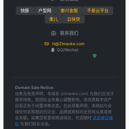
快豚
户型网
泰兴金服
不差云平台
柔儿
云快贷
联系我们
hi@Zimaoke.com
QQ/Wechat
Hosted Protected Environment
Domain Sale Notice:
出售及免责声明：本域名 (zimaoke.com) 为我们合法注
册并持有。受团队业务重心调整影响，该优质数字资产
目前正处于闲置待售状态。在此郑重声明：本网站与全
球任何名称相近的企业、品牌或商标均无任何从属或商
业关联。如果您有意收购该域名，欢迎随时
点击提交报
价
与我们联系洽谈。