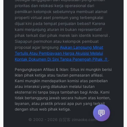
prioritas dan relokasi kerja operasional dari
pemilikan kelompok sebelumnya membuat alamat
properti virtual aset premium yang terbengkalai
dijual kini pada tempat penjualan bebas!! Karena
kami menjunjung aturan ini bukan representatif
pihak terkait dari pihak merek lain identik komersil .
Siapapun permohon atau kelompok pembuat
proposal agar langsung
Ajukan Langsung Minat
Tertulis Atau Pembiayaan Harga Akuisisi Melalui
Kontak Dokumen Di Sini Tanpa Penengah Pihak .!!
.
Pengungkapan Afiliasi & Iklan: Situs ini mungkin berisi
iklan pihak ketiga atau tautan pemasaran afiliasi.
Kami mungkin mendapatkan komisi atas pembelian
atau interaksi yang dilakukan melalui tautan
eksternal ini tanpa biaya tambahan bagi Anda. Kami
tidak bertanggung jawab secara hukum atas konten,
layanan, atau praktik privasi apa pun yang terkait
dengan situs web pihak ketiga.
💬
© 2002 - 2026 自贸客 zimaoke.com .