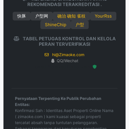
REKOMENDASI TERAKREDITASI .
快豚
户型网
确治 确知 雀枝
YourRss
ShineChip
户型
TABEL PETUGAS KONTROL DAN KELOLA
PERAN TERVERIFIKASI
hi@Zimaoke.com
QQ/Wechat
Hosted Protected Environment
Pernyataan Terpenting Ke Publik Perubahan
Entitas:
Konfirmasi Sah : Identitas Aset Properti Online Nama
( zimaoke.com ) kami kuasai sebagai properti
tercatat absah tanpa tuntutan pelanggaran.
Sebagai tanggapan dari keputusan penghentian